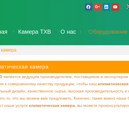
ная
Камера ТХВ
О нас
Оборудование
 камера
матическая камера
D
является ведущим производителем, поставщиком и экспортером
ия к совершенному качеству продукции, чтобы наш
климатическая
ьный дизайн, качественное сырье, высокая производительность и к
 это то, что мы можем вам предложить. Конечно, также важно наш
ют наши услуги
климатическая камера
, вы можете проконсультиро
«