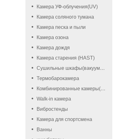
Камера УФ-облучения(UV)
Камера соляного тумана
Камера песка и пыли
Камера озона
Камера дождя
Камера старения (HAST)
Сушильные шкафы(вакуумный)
Термобарокамера
Комбинированные камеры(камеры со вибростендом)
Walk-in камера
Вибростенды
Камера для спортсмена
Ванны