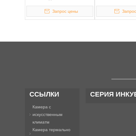
Запрос цены
Запрос
«
»
ССЫЛКИ
СЕРИЯ ИНКУ
Камера c
искусственным
климатм
Камера термально