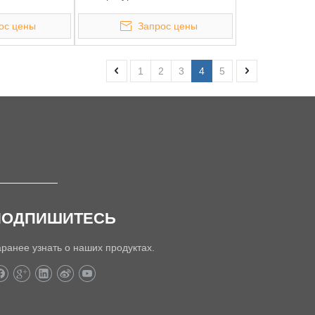
ос цены
Запрос цены
1
2
3
4
5
ПОДПИШИТЕСЬ
аранее узнать о наших продуктах.