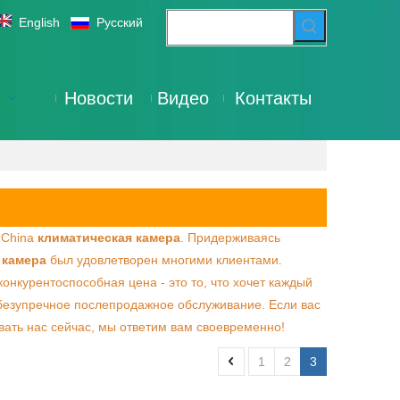
English
Pусский
Новости
Видео
Контакты
 China
климатическая камера
. Придерживаясь
 камера
был удовлетворен многими клиентами.
онкурентоспособная цена - это то, что хочет каждый
е безупречное послепродажное обслуживание. Если вас
вать нас сейчас, мы ответим вам своевременно!
1
2
3