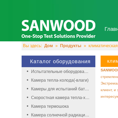
Глав
Вы здесь:
Дом
»
Продукты
»
климатическая
Каталог оборудования
кли
SANWOO
Испытательные оборудования
стремлен
Камера тепла-холода(-влаги)
Экстремал
Камеры для испытаний батареи
клиент, и
интересу
Скоростная камера тепла-холода(-влаги)
Камера термошока
Камера солнечной радиации(ксеноновая)