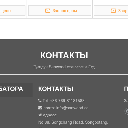
 цены
Запрос цены
Запр
КОНТАКТЫ
Гуандун Sanwood технологии Лтд
БАТОРА
КОНТАКТЫ
Tel: +86-769-81181588
З

почта:
info@sanwood.cc

адресс:

No.88, Songchang Road, Songbotang,