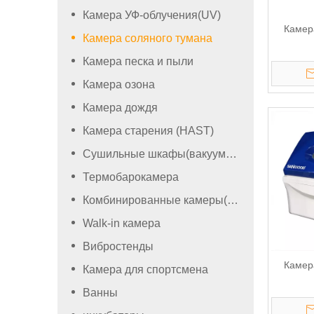
Камера УФ-облучения(UV)
Камер
Камера соляного тумана
Камера песка и пыли
Камера озона
Камера дождя
Камера старения (HAST)
Сушильные шкафы(вакуумный)
Термобарокамера
Комбинированные камеры(камеры со вибростендом)
Walk-in камера
Вибростенды
Камер
Камера для спортсмена
Ванны