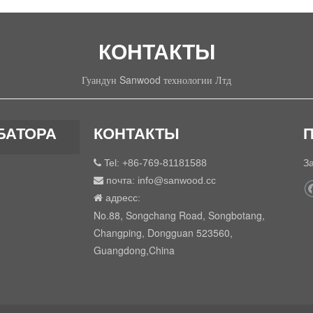
КОНТАКТЫ
Гуандун Sanwood технологии Лтд
БАТОРА
КОНТАКТЫ
Tel: +86-769-81181588
З

почта:
info@sanwood.cc

адресс:

No.88, Songchang Road, Songbotang,
Changping, Dongguan 523560,
Guangdong,China