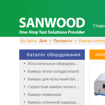
Глав
Вы здесь:
Дом
»
Продукты
»
Камера соляно
Каталог оборудования
Кам
Испытательные оборудования
Камера тепла-холода(-влаги)
Камеры для испытаний батареи
Скоростная камера тепла-холода(-влаги)
Камера термошока
Камера солнечной радиации(ксеноновая)