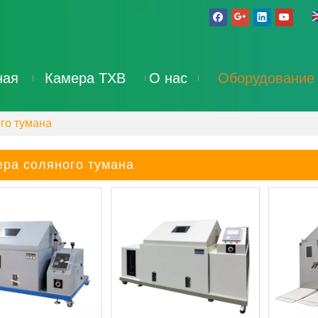
ная
Камера ТХВ
О нас
Оборудование
го тумана
ера соляного тумана