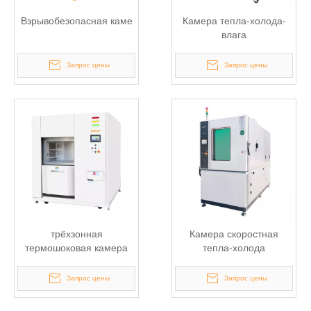
Взрывобезопасная каме
Камера тепла-холода-
влага
Запрос цены
Запрос цены
трёхзонная
Камера скоростная
термошоковая камера
тепла-холода
Запрос цены
Запрос цены