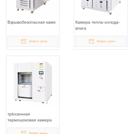
Взрывобезопасная каме
Камера тепла-холода-
влага
Запрос цены
Запрос цены
трёхзонная
термошоковая камера
Запрос цены