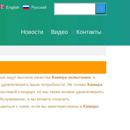
English
Pусский
Новости
Видео
Контакты
рые ищут высокое качество
Камера испытания
, а
 удовлетворить ваши потребности. Не только
Камера
аслевой стандарт, но мы также можем удовлетворить
бслуживание, и вы можете получить
зываться с нами, если вы заинтересованы в
Камера