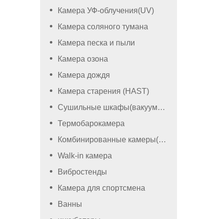
Камера УФ-облучения(UV)
Камера соляного тумана
Камера песка и пыли
Камера озона
Камера дождя
Камера старения (HAST)
Сушильные шкафы(вакуумный)
Термобарокамера
Комбинированные камеры(камеры со вибростендом)
Walk-in камера
Вибростенды
Камера для спортсмена
Ванны