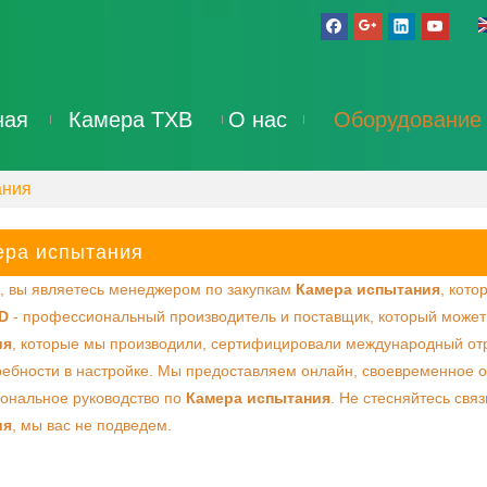
ная
Камера ТХВ
О нас
Оборудование
ания
ера испытания
, вы являетесь менеджером по закупкам
Камера испытания
, кото
D
- профессиональный производитель и поставщик, который может
ия
, которые мы производили, сертифицировали международный отр
ебности в настройке. Мы предоставляем онлайн, своевременное о
ональное руководство по
Камера испытания
. Не стесняйтесь свя
ия
, мы вас не подведем.