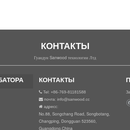
КОНТАКТЫ
Гуандун Sanwood технологии Лтд
БАТОРА
КОНТАКТЫ
Tel: +86-769-81181588
З

почта:
info@sanwood.cc

адресс:

No.88, Songchang Road, Songbotang,
Changping, Dongguan 523560,
Guangdong,China