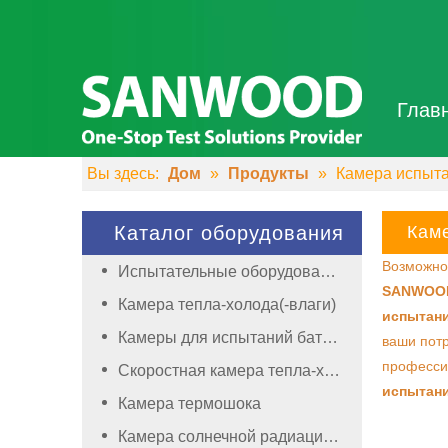
Глав
Вы здесь:
Дом
»
Продукты
»
Камера испыт
Каталог оборудования
Кам
Возможно
Испытательные оборудования
SANWOO
Камера тепла-холода(-влаги)
испытан
Камеры для испытаний батареи
ваши потр
професси
Скоростная камера тепла-холода(-влаги)
испытан
Камера термошока
Камера солнечной радиации(ксеноновая)