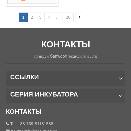
1
2
3
4
...
26
КОНТАКТЫ
Гуандун Sanwood технологии Лтд
ССЫЛКИ
СЕРИЯ ИНКУБАТОРА
КОНТАКТЫ
Tel: +86-769-81181588

почта:
info@sanwood.cc
