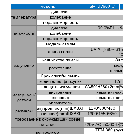
модель
SM-UV600-C
SM-
диапазон
3
температура
колебание
неравномерность
диапазон
90.0%RH～98.0%
влажность
колебание
±
неравномерность
±
модель лампы
UV
UV-A（280～315nm）
длина волны
400nm
количество лампы
8шт.
излучение
между ла
расстояние
с лампы до
Срок службы лампы
1
количество форсунки
12шт.
площать излучения
W450*H260±2mm
W100*
внутренние
немагнитная, нер
материалы/
внешние
немагнитная, нер
детали
увлажитель
Т
внутренние(mm)ШXВXГ
1170*500*450
1170
размеры
внешние(mm)ШXВXГ
1300*1550*650
1300*
требование к окружающей среде
+
питание
220V AC 50/60Hz
220V A
TEMI880 (русифи
контроллер